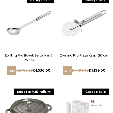
Zwilling Pro Büyük Servis Kaşığı
Zwilling Pro Pizza Kesici 20 cm
35 cm
₺1.799,99
₺1.530,00
₺1.499,99
₺1.199,00
%15
%20
Sepette %15 İndirim
Garage Sale