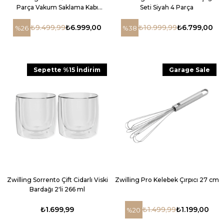
Parça Vakum Saklama Kabı
Seti Siyah 4 Parça
Başlangıç Seti Şeffaf Beyaz
₺9.499,99
₺6.999,00
₺10.999,99
₺6.799,00
%26
%38
Sepette %15 İndirim
Garage Sale
Zwilling Sorrento Çift Cidarlı Viski
Zwilling Pro Kelebek Çırpıcı 27 cm
Bardağı 2'li 266 ml
₺1.699,99
₺1.499,99
₺1.199,00
%20