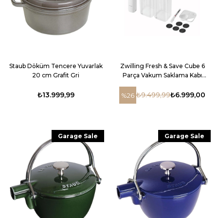
Staub Döküm Tencere Yuvarlak
Zwilling Fresh & Save Cube 6
20 cm Grafit Gri
Parça Vakum Saklama Kabı
Başlangıç Seti Şeffaf Beyaz
₺13.999,99
₺9.499,99
₺6.999,00
%26
Garage Sale
Garage Sale