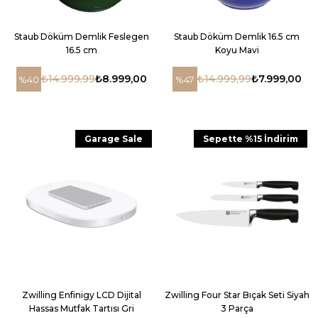
Staub Döküm Demlik Feslegen
Staub Döküm Demlik 16.5 cm
16.5 cm
Koyu Mavi
₺14.999,99
₺8.999,00
₺14.999,99
₺7.999,00
%40
%47
Garage Sale
Sepette %15 İndirim
Zwilling Enfinigy LCD Dijital
Zwilling Four Star Bıçak Seti Siyah
Hassas Mutfak Tartısı Gri
3 Parça