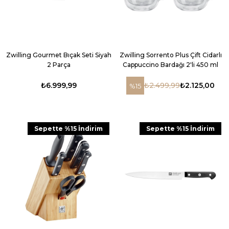
Zwilling Gourmet Bıçak Seti Siyah
Zwilling Sorrento Plus Çift Cidarlı
2 Parça
Cappuccino Bardağı 2'li 450 ml
₺6.999,99
₺2.499,99
₺2.125,00
%15
Sepette %15 İndirim
Sepette %15 İndirim