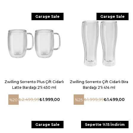
Garage Sale
Garage Sale
Zwilling Sorrento Plus Çift Cidarlı
Zwilling Sorrento Çift Cidarlı Bira
Latte Bardağı 2'li 450 ml
Bardağı 2'li 414 ml
₺2.499,99
₺1.999,00
₺1.999,99
₺1.499,00
%20
%25
Garage Sale
Sepette %15 İndirim