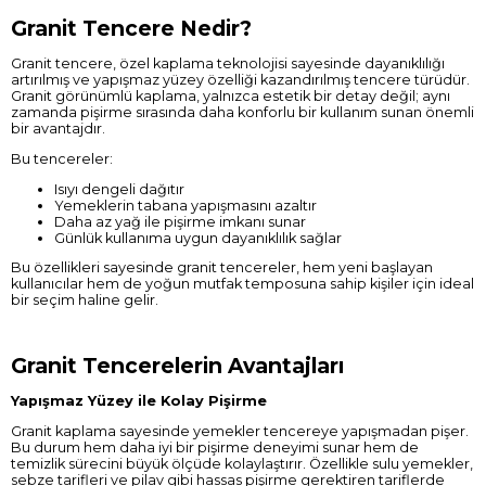
Granit Tencere Nedir?
Granit tencere, özel kaplama teknolojisi sayesinde dayanıklılığı
artırılmış ve yapışmaz yüzey özelliği kazandırılmış tencere türüdür.
Granit görünümlü kaplama, yalnızca estetik bir detay değil; aynı
zamanda pişirme sırasında daha konforlu bir kullanım sunan önemli
bir avantajdır.
Bu tencereler:
Isıyı dengeli dağıtır
Yemeklerin tabana yapışmasını azaltır
Daha az yağ ile pişirme imkanı sunar
Günlük kullanıma uygun dayanıklılık sağlar
Bu özellikleri sayesinde granit tencereler, hem yeni başlayan
kullanıcılar hem de yoğun mutfak temposuna sahip kişiler için ideal
bir seçim haline gelir.
Granit Tencerelerin Avantajları
Yapışmaz Yüzey ile Kolay Pişirme
Granit kaplama sayesinde yemekler tencereye yapışmadan pişer.
Bu durum hem daha iyi bir pişirme deneyimi sunar hem de
temizlik sürecini büyük ölçüde kolaylaştırır. Özellikle sulu yemekler,
sebze tarifleri ve pilav gibi hassas pişirme gerektiren tariflerde