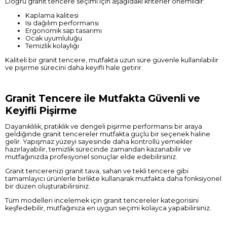
Doğru granit tencere seçimi için aşağıdaki kriterler önemlidir:
Kaplama kalitesi
Isı dağılım performansı
Ergonomik sap tasarımı
Ocak uyumluluğu
Temizlik kolaylığı
Kaliteli bir granit tencere, mutfakta uzun süre güvenle kullanılabilir
ve pişirme sürecini daha keyifli hale getirir.
Granit Tencere ile Mutfakta Güvenli ve
Keyifli Pişirme
Dayanıklılık, pratiklik ve dengeli pişirme performansı bir araya
geldiğinde granit tencereler mutfakta güçlü bir seçenek haline
gelir. Yapışmaz yüzeyi sayesinde daha kontrollü yemekler
hazırlayabilir, temizlik sürecinde zamandan kazanabilir ve
mutfağınızda profesyonel sonuçlar elde edebilirsiniz.
Granit tencerenizi granit tava, sahan ve tekli tencere gibi
tamamlayıcı ürünlerle birlikte kullanarak mutfakta daha fonksiyonel
bir düzen oluşturabilirsiniz.
Tüm modelleri incelemek için granit tencereler kategorisini
keşfedebilir, mutfağınıza en uygun seçimi kolayca yapabilirsiniz.