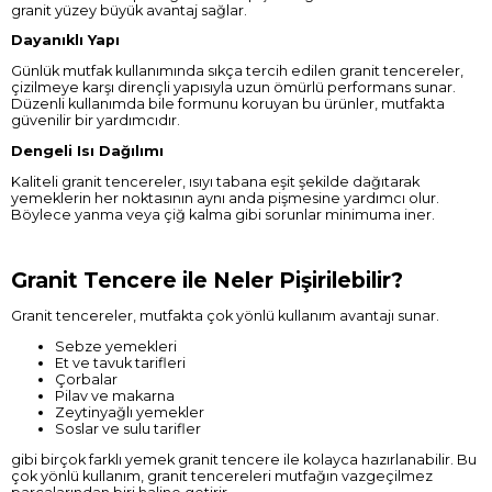
granit yüzey büyük avantaj sağlar.
Dayanıklı Yapı
Günlük mutfak kullanımında sıkça tercih edilen granit tencereler,
çizilmeye karşı dirençli yapısıyla uzun ömürlü performans sunar.
Düzenli kullanımda bile formunu koruyan bu ürünler, mutfakta
güvenilir bir yardımcıdır.
Dengeli Isı Dağılımı
Kaliteli granit tencereler, ısıyı tabana eşit şekilde dağıtarak
yemeklerin her noktasının aynı anda pişmesine yardımcı olur.
Böylece yanma veya çiğ kalma gibi sorunlar minimuma iner.
Granit Tencere ile Neler Pişirilebilir?
Granit tencereler, mutfakta çok yönlü kullanım avantajı sunar.
Sebze yemekleri
Et ve tavuk tarifleri
Çorbalar
Pilav ve makarna
Zeytinyağlı yemekler
Soslar ve sulu tarifler
gibi birçok farklı yemek granit tencere ile kolayca hazırlanabilir. Bu
çok yönlü kullanım, granit tencereleri mutfağın vazgeçilmez