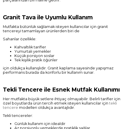
parçalarından biri haline getirir.
Granit Tava ile Uyumlu Kullanım
Mutfakta bütünlük sağlamak isteyen kullanıcılar için granit
tencereyi tamamlayan ürünlerden biri de
Sahanlar özellikle:
Kahvaltılık tarifler
Yumurtalı yemekler
Küçük porsiyon soslar
Tek kişilik pratik öğünler
için oldukça kullanışlıdır. Granit kaplama sayesinde yapışmaz
performans burada da konforlu bir kullanım sunar.
Tekli Tencere ile Esnek Mutfak Kullanımı
Her mutfakta büyük setlere ihtiyaç olmayabilir. Belirli tarifler için
özel boyutlarda ürün tercih etmek isteyen kullanıcılar için
tekli
tencere
modelleri oldukça avantajlıdır.
Tekli tencereler:
Günlük kullanım için idealdir
Az porsiyonlu yemeklerde pratiklik sağlar