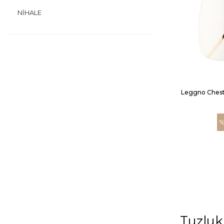
NIHALE
Leggno Chest
%
Tuzluk