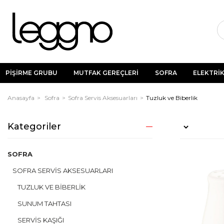
PİŞİRME GRUBU
MUTFAK GEREÇLERİ
SOFRA
ELEKTRİK
Anasayfa
Sofra
Sofra Servis Aksesuarları
Tuzluk ve Biberlik
Kategoriler
SOFRA
SOFRA SERVIS AKSESUARLARI
TUZLUK VE BIBERLIK
SUNUM TAHTASI
SERVIS KAŞIĞI