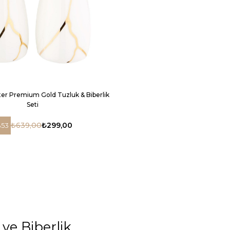
er Premium Gold Tuzluk & Biberlik
Seti
₺639,00
₺299,00
53
 ve Biberlik