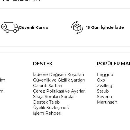
Güvenli Kargo
15 Gün İçinde İade
DESTEK
POPÜLER MA
İade ve Değişim Koşulları
Leggno
rim
Güvenlik ve Gizlilik Şartları
Oxo
Garanti Şartları
Zwilling
um
Çerez Politikası ve Ayarları
Staub
Sıkça Sorulan Sorular
Severin
Destek Talebi
Martinsen
Üyelik Sözleşmesi
İşlem Rehberi