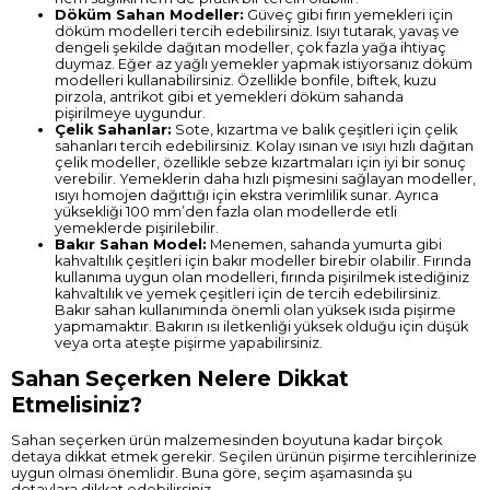
Döküm Sahan Modeller:
Güveç gibi fırın yemekleri için
döküm modelleri tercih edebilirsiniz. Isıyı tutarak, yavaş ve
dengeli şekilde dağıtan modeller, çok fazla yağa ihtiyaç
duymaz. Eğer az yağlı yemekler yapmak istiyorsanız döküm
modelleri kullanabilirsiniz. Özellikle bonfile, biftek, kuzu
pirzola, antrikot gibi et yemekleri döküm sahanda
pişirilmeye uygundur.
Çelik Sahanlar:
Sote, kızartma ve balık çeşitleri için çelik
sahanları tercih edebilirsiniz. Kolay ısınan ve ısıyı hızlı dağıtan
çelik modeller, özellikle sebze kızartmaları için iyi bir sonuç
verebilir. Yemeklerin daha hızlı pişmesini sağlayan modeller,
ısıyı homojen dağıttığı için ekstra verimlilik sunar. Ayrıca
yüksekliği 100 mm’den fazla olan modellerde etli
yemeklerde pişirilebilir.
Bakır Sahan Model:
Menemen, sahanda yumurta gibi
kahvaltılık çeşitleri için bakır modeller birebir olabilir. Fırında
kullanıma uygun olan modelleri, fırında pişirilmek istediğiniz
kahvaltılık ve yemek çeşitleri için de tercih edebilirsiniz.
Bakır sahan kullanımında önemli olan yüksek ısıda pişirme
yapmamaktır. Bakırın ısı iletkenliği yüksek olduğu için düşük
veya orta ateşte pişirme yapabilirsiniz.
Sahan Seçerken Nelere Dikkat
Etmelisiniz?
Sahan seçerken ürün malzemesinden boyutuna kadar birçok
detaya dikkat etmek gerekir. Seçilen ürünün pişirme tercihlerinize
uygun olması önemlidir. Buna göre, seçim aşamasında şu
detaylara dikkat edebilirsiniz.