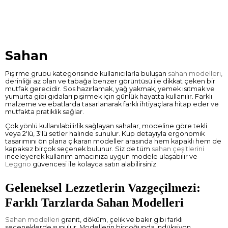
Sahan
Pişirme grubu kategorisinde kullanıcılarla buluşan
sahan modelleri,
derinliği az olan ve tabağa benzer görüntüsü ile dikkat çeken bir
mutfak gerecidir. Sos hazırlamak, yağ yakmak, yemek ısıtmak ve
yumurta gibi gıdaları pişirmek için günlük hayatta kullanılır. Farklı
malzeme ve ebatlarda tasarlanarak farklı ihtiyaçlara hitap eder ve
mutfakta pratiklik sağlar.
Çok yönlü kullanılabilirlik sağlayan sahalar, modeline göre tekli
veya 2'lü, 3'lü setler halinde sunulur. Kup detayıyla ergonomik
tasarımını ön plana çıkaran modeller arasında hem kapaklı hem de
kapaksız birçok seçenek bulunur. Siz de tüm
sahan çeşitlerini
inceleyerek kullanım amacınıza uygun modele ulaşabilir ve
Leggno
güvencesi ile kolayca satın alabilirsiniz.
Geleneksel Lezzetlerin Vazgeçilmezi:
Farklı Tarzlarda Sahan Modelleri
Sahan modelleri
granit, döküm, çelik ve bakır gibi farklı
seçeneklerde sunulur. Modellerin birçoğunda indüksiyon