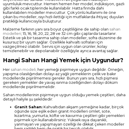
uyumluluk mevcuttur. Hemen hemen her model, indüksiyon, gazlı
gibi farklı ocak tiplerinde kullanılabilir. Hatta fırında dahi
kullanılabilen modeller mevcuttur. Çok yönlü kullanımı ile öne
çıkan bu modeller, ısıyı hızlı ilettiği için mutfaklarda ihtiyaç duyulan
pratikliği kullanıcısıyla buluşturur.
Malzeme farkının yanı sıra boyut çeşitliliğine de sahip olan
sahan
modelleri
; 15, 16, 18, 20, 22, 28 ve 32 cm gibi çaplarda tasarlanır.
Estetik ve şık bir tasarıma sahip olan modeller, sofra düzenine de
kusursuz bir uyum sağlar. Özellikle kahvaltı sofraları için
vazgeçilmez olabilir. Servis için uygun olan ürünler, kolay
temizlenebilir ve depolanabilir özelliğiyle ayrıca avantaj sağlar.
Hangi Sahan Hangi Yemek için Uygundur?
Her
sahan modeli,
her yemeği pişirmeye uygun değildir. Örneğin,
yapışma olasılığından dolayı az yağlı yemeklerin çelik ve bakır
modellerde pişirilmemesi gerekir. Bunun yanı sıra, hızlı pişmesi
gereken yemekler de yavaş ısınma özelliğinden dolayı döküm
modellerde pişirilmemelidir.
Sahan modellerinin pişirmeye uygun olduğu yemek çeşitleri, daha
detaylı haliyle şu şekildedir:
Granit Sahan:
Kahvaltıdan akşam yemeğine kadar, birçok
öğünde size eşlik eden granit modelleri omlet, sote,
kızartma, yumurta, köfte ve kavurma çeşitleri gibi yemekleri
pişirmek için kullanabilirsiniz. Yüksek ısıya dayanıklı,
yanmayan ve yapışmayan özelliği ile dikkat çeken modeller
hem sağlıklı hem de pratik bir tercih olabilir.