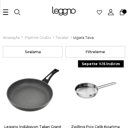
Anasayfa
Pişirme Grubu
Tavalar
Izgara Tava
Sıralama
Filtreleme
Sepette %15 İndirim
Leggno İndüksiyon Taban Granit
Zwilling Pico Çelik Kızartma