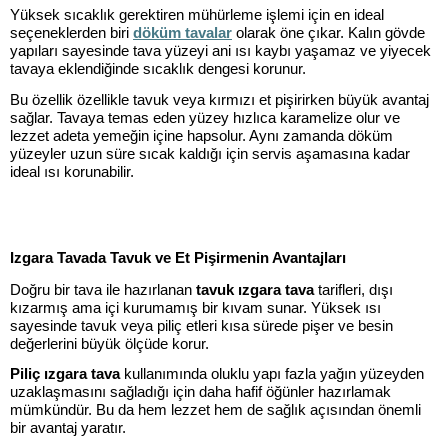
Yüksek sıcaklık gerektiren mühürleme işlemi için en ideal
seçeneklerden biri
döküm tavalar
olarak öne çıkar. Kalın gövde
yapıları sayesinde tava yüzeyi ani ısı kaybı yaşamaz ve yiyecek
tavaya eklendiğinde sıcaklık dengesi korunur.
Bu özellik özellikle tavuk veya kırmızı et pişirirken büyük avantaj
sağlar. Tavaya temas eden yüzey hızlıca karamelize olur ve
lezzet adeta yemeğin içine hapsolur. Aynı zamanda döküm
yüzeyler uzun süre sıcak kaldığı için servis aşamasına kadar
ideal ısı korunabilir.
Izgara Tavada Tavuk ve Et Pişirmenin Avantajları
Doğru bir tava ile hazırlanan
tavuk ızgara tava
tarifleri, dışı
kızarmış ama içi kurumamış bir kıvam sunar. Yüksek ısı
sayesinde tavuk veya piliç etleri kısa sürede pişer ve besin
değerlerini büyük ölçüde korur.
Piliç ızgara tava
kullanımında oluklu yapı fazla yağın yüzeyden
uzaklaşmasını sağladığı için daha hafif öğünler hazırlamak
mümkündür. Bu da hem lezzet hem de sağlık açısından önemli
bir avantaj yaratır.