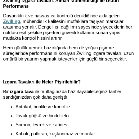
Zwilling Izgara Tavaları: Alman Mühendisliği ile Üstün
Performans
Dayanıklılık ve hassas ısı kontrolü denildiğinde akla gelen
Zwilling
, mühendislik kalitesini mutfaklara taşıyan markalar
arasında yer alır. Dengeli ısı dağılımı sayesinde yiyeceklerin her
noktası eşit şekilde pişerken güvenli kullanım sunan yapısı
mutfakta kontrol hissini artırır.
Hem günlük yemek hazırlığında hem de yoğun pişirme
süreçlerinde performansını koruyan Zwilling ızgara tavaları, uzun
ömürlü bir yatırım yapmak isteyenler için güçlü bir seçenektir.
Izgara Tavaları ile Neler Pişirilebilir?
Bir
ızgara tava
ile mutfağınızda hazırlayabileceğiniz tarifler
sandığınızdan çok daha geniştir:
Antrikot, bonfile ve kontrfile
Tavuk göğsü ve hindi fileto
Somon, levrek ve karides
Kabak, patlıcan, kuşkonmaz ve mantar