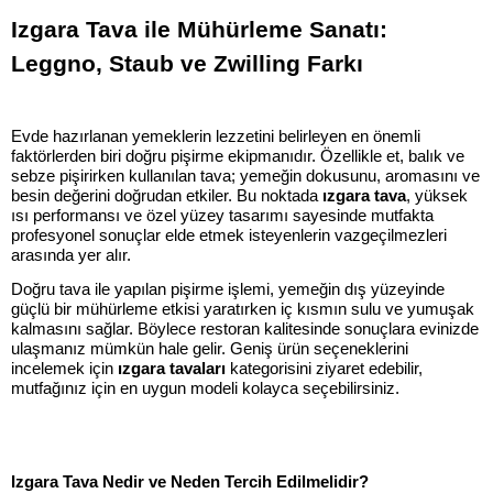
Izgara Tava ile Mühürleme Sanatı:
Leggno, Staub ve Zwilling Farkı
Evde hazırlanan yemeklerin lezzetini belirleyen en önemli
faktörlerden biri doğru pişirme ekipmanıdır. Özellikle et, balık ve
sebze pişirirken kullanılan tava; yemeğin dokusunu, aromasını ve
besin değerini doğrudan etkiler. Bu noktada
ızgara tava
, yüksek
ısı performansı ve özel yüzey tasarımı sayesinde mutfakta
profesyonel sonuçlar elde etmek isteyenlerin vazgeçilmezleri
arasında yer alır.
Doğru tava ile yapılan pişirme işlemi, yemeğin dış yüzeyinde
güçlü bir mühürleme etkisi yaratırken iç kısmın sulu ve yumuşak
kalmasını sağlar. Böylece restoran kalitesinde sonuçlara evinizde
ulaşmanız mümkün hale gelir. Geniş ürün seçeneklerini
incelemek için
ızgara tavaları
kategorisini ziyaret edebilir,
mutfağınız için en uygun modeli kolayca seçebilirsiniz.
Izgara Tava Nedir ve Neden Tercih Edilmelidir?