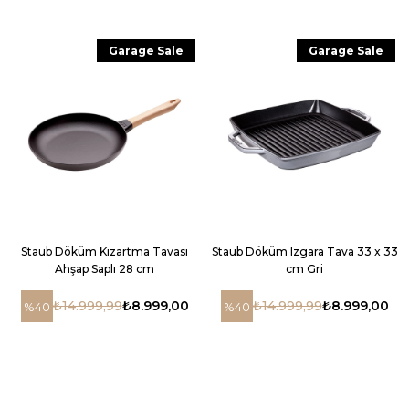
Garage Sale
Garage Sale
Staub Döküm Kızartma Tavası
Staub Döküm Izgara Tava 33 x 33
Ahşap Saplı 28 cm
cm Gri
₺14.999,99
₺8.999,00
₺14.999,99
₺8.999,00
%40
%40