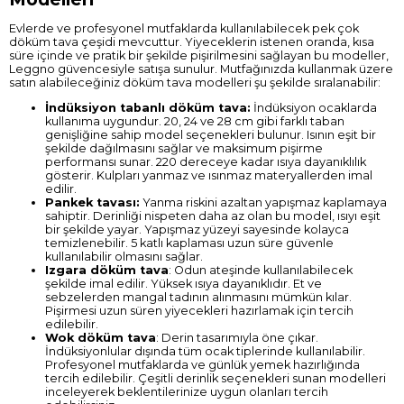
Evlerde ve profesyonel mutfaklarda kullanılabilecek pek çok
döküm tava çeşidi mevcuttur. Yiyeceklerin istenen oranda, kısa
süre içinde ve pratik bir şekilde pişirilmesini sağlayan bu modeller,
Leggno güvencesiyle satışa sunulur. Mutfağınızda kullanmak üzere
satın alabileceğiniz döküm tava modelleri şu şekilde sıralanabilir:
İndüksiyon tabanlı döküm tava:
İndüksiyon ocaklarda
kullanıma uygundur. 20, 24 ve 28 cm gibi farklı taban
genişliğine sahip model seçenekleri bulunur. Isının eşit bir
şekilde dağılmasını sağlar ve maksimum pişirme
performansı sunar. 220 dereceye kadar ısıya dayanıklılık
gösterir. Kulpları yanmaz ve ısınmaz materyallerden imal
edilir.
Pankek tavası:
Yanma riskini azaltan yapışmaz kaplamaya
sahiptir. Derinliği nispeten daha az olan bu model, ısıyı eşit
bir şekilde yayar. Yapışmaz yüzeyi sayesinde kolayca
temizlenebilir. 5 katlı kaplaması uzun süre güvenle
kullanılabilir olmasını sağlar.
Izgara döküm tava
: Odun ateşinde kullanılabilecek
şekilde imal edilir. Yüksek ısıya dayanıklıdır. Et ve
sebzelerden mangal tadının alınmasını mümkün kılar.
Pişirmesi uzun süren yiyecekleri hazırlamak için tercih
edilebilir.
Wok döküm tava
: Derin tasarımıyla öne çıkar.
İndüksiyonlular dışında tüm ocak tiplerinde kullanılabilir.
Profesyonel mutfaklarda ve günlük yemek hazırlığında
tercih edilebilir. Çeşitli derinlik seçenekleri sunan modelleri
inceleyerek beklentilerinize uygun olanları tercih