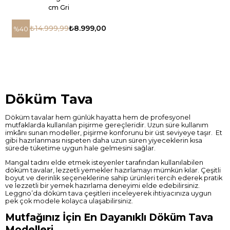
cm Gri
₺14.999,99
₺8.999,00
%40
Döküm Tava
Döküm tavalar hem günlük hayatta hem de profesyonel
mutfaklarda kullanılan pişirme gereçleridir. Uzun süre kullanım
imkânı sunan modeller, pişirme konforunu bir üst seviyeye taşır. Et
gibi hazırlanması nispeten daha uzun süren yiyeceklerin kısa
sürede tüketime uygun hale gelmesini sağlar.
Mangal tadını elde etmek isteyenler tarafından kullanılabilen
döküm tavalar, lezzetli yemekler hazırlamayı mümkün kılar. Çeşitli
boyut ve derinlik seçeneklerine sahip ürünleri tercih ederek pratik
ve lezzetli bir yemek hazırlama deneyimi elde edebilirsiniz.
Leggno’da döküm tava çeşitleri inceleyerek ihtiyacınıza uygun
pek çok modele kolayca ulaşabilirsiniz.
Mutfağınız İçin En Dayanıklı Döküm Tava
Modelleri