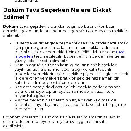
edebilirsiniz.
Döküm Tava Seçerken Nelere Dikkat
Edilmeli?
Döküm tava çeşitleri
arasından seçimde bulunurken bazı
detayları göz önünde bulundurmak gerekir. Bu detaylar şu şekilde
sıralanabilir:
Et, sebze ve diğer gıda çeşitlerini kısa süre içinde hazırlamak
için pişirme gerecinin kullanım amacına dikkat edilmesi
önemlidir. Sebze yemekleri için derinliği daha az olan
tava
modelleri
tercih edilebilir. Et çeşitleri için de derin ve geniş
yüzeyli olanlar satın alınabilir.
Ürünün ağırlığı ve taban kalınlığı da ısının eşit bir şekilde
yayılması adına önemlidir. Daha ağır ve kalın tabanlı
modeller yemeklerin eşit bir şekilde pişmesini sağlar. Yüksek
ısı gerektiren yemekleri pratik bir şekilde hazırlamak için
kalın tabanlı modeller tercih edilebilir.
Kaplama detayı da dikkat edilebilecek faktörler arasında
bulunur. Emaye kaplamaya sahip modeller, uzun süre
dayanıklılık gösterir.
Pişirme gerecinin sap kısmının ısıya dayanıklı olması da
önemlidir. Isıya dayanıklı saplar, konforlu ve rahat bir pişirme
deneyimi sunar.
Ergonomik tasarımlı, uzun ömürlü ve kullanım amacınıza uygun
olan modelleri inceleyerek ihtiyacınıza uygun olanı satın
alabilirsiniz.