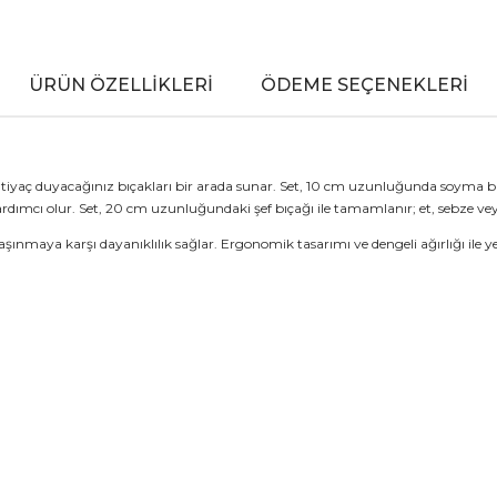
ÜRÜN ÖZELLIKLERI
ÖDEME SEÇENEKLERI
tiyaç duyacağınız bıçakları bir arada sunar. Set, 10 cm uzunluğunda soyma bıç
ardımcı olur. Set, 20 cm uzunluğundaki şef bıçağı ile tamamlanır; et, sebze v
ınmaya karşı dayanıklılık sağlar. Ergonomik tasarımı ve dengeli ağırlığı ile 