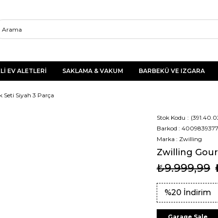
Lİ EV ALETLERİ
SAKLAMA & VAKUM
BARBEKÜ VE IZGARA
 Seti Siyah 3 Parça
Stok Kodu
(391.40.
Barkod
:
400983937
Marka
:
Zwilling
Zwilling Gour
₺9.999,99
%
20
İndirim
Garage Sale