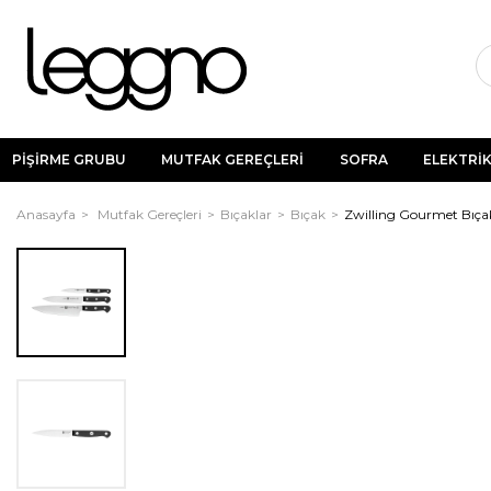
PİŞİRME GRUBU
MUTFAK GEREÇLERİ
SOFRA
ELEKTRİK
Anasayfa
Mutfak Gereçleri
Bıçaklar
Bıçak
Zwilling Gourmet Bıçak