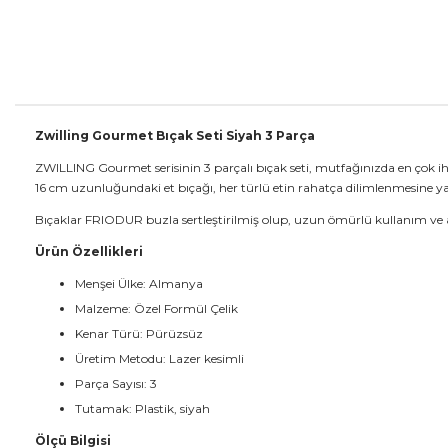
Zwilling Gourmet Bıçak Seti Siyah 3 Parça
ZWILLING Gourmet serisinin 3 parçalı bıçak seti, mutfağınızda en çok ih
16 cm uzunluğundaki et bıçağı, her türlü etin rahatça dilimlenmesine y
Bıçaklar FRIODUR buzla sertleştirilmiş olup, uzun ömürlü kullanım ve aş
Ürün Özellikleri
Menşei Ülke: Almanya
Malzeme: Özel Formül Çelik
Kenar Türü: Pürüzsüz
Üretim Metodu: Lazer kesimli
Parça Sayısı: 3
Tutamak: Plastik, siyah
Ölçü Bilgisi