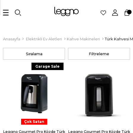
Anasayfa
Elektrikli Ev Aletleri
Kahve Makineleri
Türk Kahvesi M
Sıralama
Filtreleme
Garage Sale
Çok Satan
Leggno Gourmet Pro Közde Türk
Leggno Gourmet Pro Közde Türk