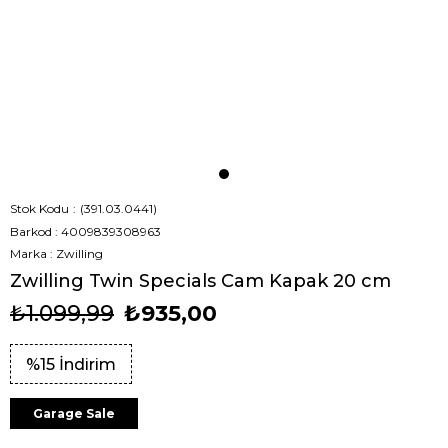
Stok Kodu
(391.03.0441)
Barkod
:
4009839308963
Marka
:
Zwilling
Zwilling Twin Specials Cam Kapak 20 cm
₺1.099,99
₺935,00
%
15
İndirim
Garage Sale