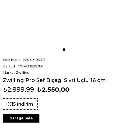
Stok Kodu
(391.03.0337)
Barkod
:
4009839257131
Marka
:
Zwilling
Zwilling Pro Şef Bıçağı Sivri Uçlu 16 cm
₺2.999,99
₺2.550,00
%
15
İndirim
Garage Sale