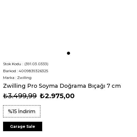
Stok Kodu
(391.03.0333)
Barkod
:
4009839326325
Marka
:
Zwilling
Zwilling Pro Soyma Doğrama Bıçağı 7 cm
₺3.499,99
₺2.975,00
%
15
İndirim
Garage Sale