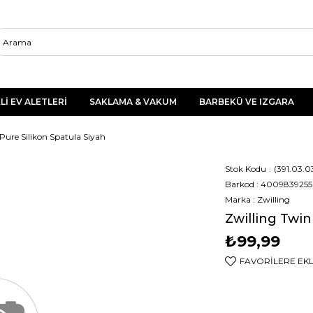
Lİ EV ALETLERİ
SAKLAMA & VAKUM
BARBEKÜ VE IZGARA
Pure Silikon Spatula Siyah
Stok Kodu
(391.03.0
Barkod
:
4009839255
Marka
:
Zwilling
Zwilling Twin
₺99,99
FAVORILERE EK