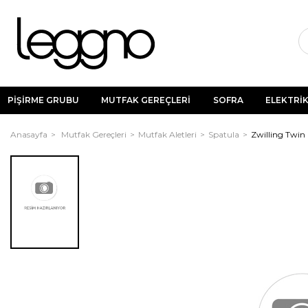
PİŞİRME GRUBU
MUTFAK GEREÇLERİ
SOFRA
ELEKTRİK
Anasayfa
Mutfak Gereçleri
Mutfak Aletleri
Spatula
Zwilling Twin 