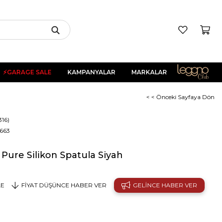
⚡GARAGE SALE
KAMPANYALAR
MARKALAR
< < Önceki Sayfaya Dön
316)
663
 Pure Silikon Spatula Siyah
LE
FIYAT DÜŞÜNCE HABER VER
GELINCE HABER VER