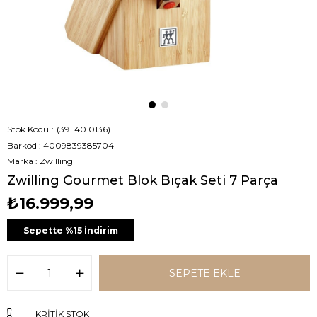
Stok Kodu
(391.40.0136)
Barkod
:
4009839385704
Marka
:
Zwilling
Zwilling Gourmet Blok Bıçak Seti 7 Parça
₺16.999,99
Sepette %15 İndirim
KRITIK STOK