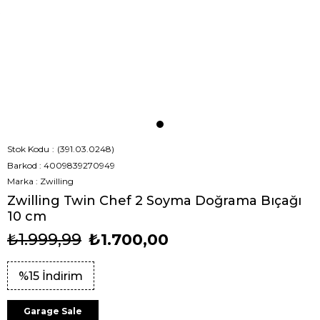
Stok Kodu
(391.03.0248)
Barkod
:
4009839270949
Marka
:
Zwilling
Zwilling Twin Chef 2 Soyma Doğrama Bıçağı
10 cm
₺1.999,99
₺1.700,00
%
15
İndirim
Garage Sale