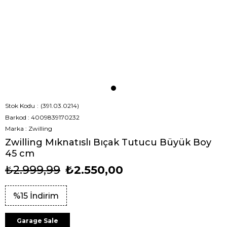
Stok Kodu
(391.03.0214)
Barkod
:
4009839170232
Marka
:
Zwilling
Zwilling Mıknatıslı Bıçak Tutucu Büyük Boy
45 cm
₺2.999,99
₺2.550,00
%
15
İndirim
Garage Sale