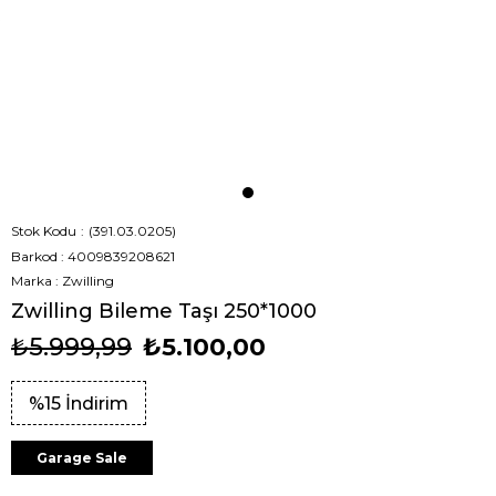
Stok Kodu
(391.03.0205)
Barkod
:
4009839208621
Marka
:
Zwilling
Zwilling Bileme Taşı 250*1000
₺5.999,99
₺5.100,00
%
15
İndirim
Garage Sale