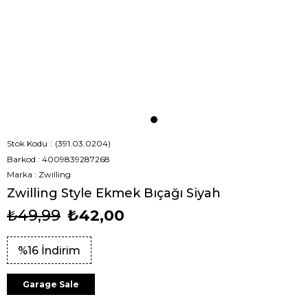
Stok Kodu
(391.03.0204)
Barkod
:
4009839287268
Marka
:
Zwilling
Zwilling Style Ekmek Bıçağı Siyah
₺49,99
₺42,00
%
16
İndirim
Garage Sale