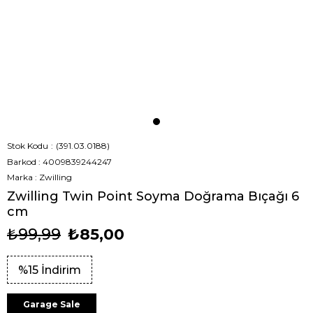
Stok Kodu
(391.03.0188)
Barkod
:
4009839244247
Marka
:
Zwilling
Zwilling Twin Point Soyma Doğrama Bıçağı 6
cm
₺99,99
₺85,00
%
15
İndirim
Garage Sale