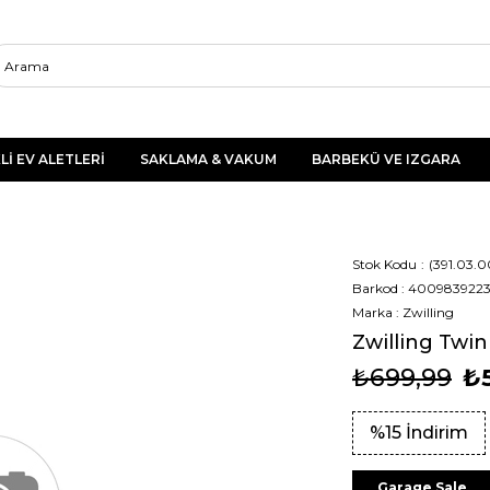
Lİ EV ALETLERİ
SAKLAMA & VAKUM
BARBEKÜ VE IZGARA
Stok Kodu
(391.03.0
Barkod
:
4009839223
Marka
:
Zwilling
Zwilling Twin
₺699,99
₺
%
15
İndirim
Garage Sale