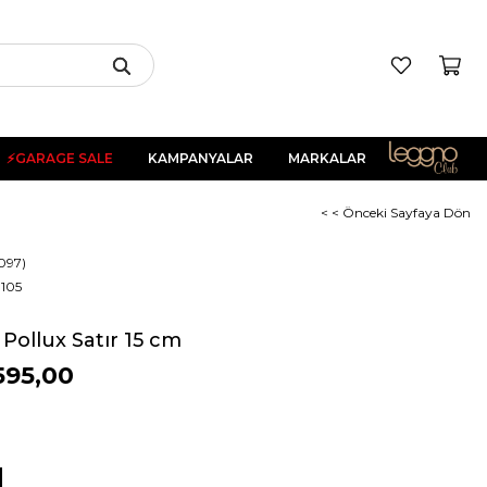
⚡GARAGE SALE
KAMPANYALAR
MARKALAR
< < Önceki Sayfaya Dön
097)
105
 Pollux Satır 15 cm
595,00