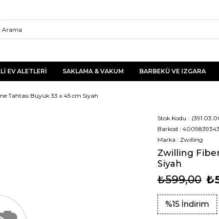
Lİ EV ALETLERİ
SAKLAMA & VAKUM
BARBEKÜ VE IZGARA
me Tahtası Büyük 33 x 45 cm Siyah
Stok Kodu
(391.03.0
Barkod
:
4009839343
Marka
:
Zwilling
Zwilling Fib
Siyah
₺599,00
₺
%
15
İndirim