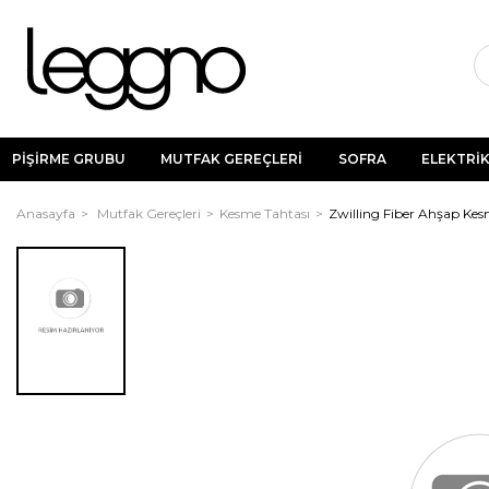
PİŞİRME GRUBU
MUTFAK GEREÇLERİ
SOFRA
ELEKTRİK
Anasayfa
Mutfak Gereçleri
Kesme Tahtası
Zwilling Fiber Ahşap Kes