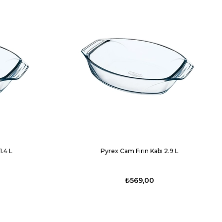
1.4 L
Pyrex Cam Fırın Kabı 2.9 L
₺569,00