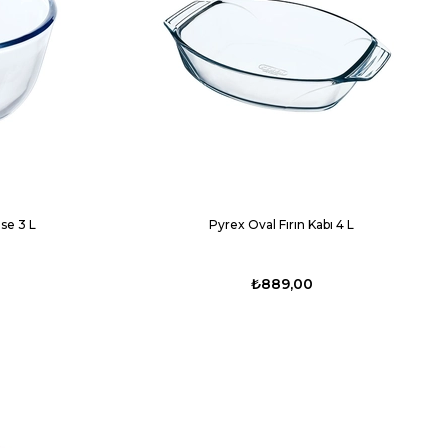
se 3 L
Pyrex Oval Fırın Kabı 4 L
₺889,00