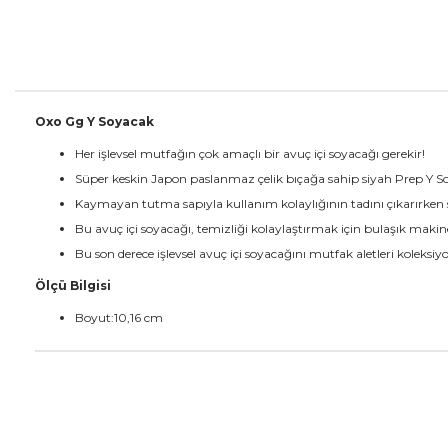
Oxo Gg Y Soyacak
Her işlevsel mutfağın çok amaçlı bir avuç içi soyacağı gerekir!
Süper keskin Japon paslanmaz çelik bıçağa sahip siyah Prep Y So
Kaymayan tutma sapıyla kullanım kolaylığının tadını çıkarırken 
Bu avuç içi soyacağı, temizliği kolaylaştırmak için bulaşık makin
Bu son derece işlevsel avuç içi soyacağını mutfak aletleri koleks
Ölçü Bilgisi
Boyut:10,16 cm