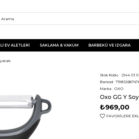
Lİ EV ALETLERİ
SAKLAMA & VAKUM
BARBEKÜ VE IZGARA
oyacak
Stok Kodu
(344.01.
Barkod
:
71981268747
Marka
:
OXO
Oxo GG Y So
₺969,00
FAVORILERE EK