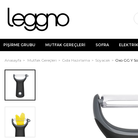
PİŞİRME GRUBU
MUTFAK GEREÇLERİ
SOFRA
ELEKTRİK
Anasayfa
Mutfak Gereçleri
Gıda Hazırlama
Soyacak
Oxo GG Y S