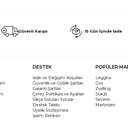
Güvenli Kargo
15 Gün İçinde İade
DESTEK
POPÜLER MA
İade ve Değişim Koşulları
Leggno
rim
Güvenlik ve Gizlilik Şartları
Oxo
Garanti Şartları
Zwilling
um
Çerez Politikası ve Ayarları
Staub
Sıkça Sorulan Sorular
Severin
Destek Talebi
Martinsen
Üyelik Sözleşmesi
İşlem Rehberi