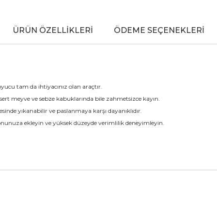
ÜRÜN ÖZELLIKLERI
ÖDEME SEÇENEKLERI
yucu tam da ihtiyacınız olan araçtır.
sert meyve ve sebze kabuklarında bile zahmetsizce kayın.
esinde yıkanabilir ve paslanmaya karşı dayanıklıdır.
iyonunuza ekleyin ve yüksek düzeyde verimlilik deneyimleyin.