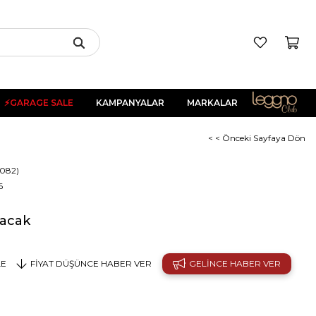
⚡GARAGE SALE
KAMPANYALAR
MARKALAR
< < Önceki Sayfaya Dön
0082)
6
yacak
LE
FIYAT DÜŞÜNCE HABER VER
GELINCE HABER VER