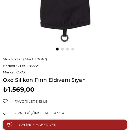
Stok Kodu
(344.01.0067)
Barkod
:
719812683539
Marka
:
OXO
Oxo Silikon Fırın Eldiveni Siyah
₺1.569,00
FAVORILERE EKLE
FIYAT DÜŞÜNCE HABER VER
GELINCE HABER VER