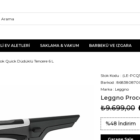
Lİ EV ALETLERİ
SAKLAMA & VAKUM
BARBEKÜ VE IZGARA
ok Quick Düdüklü Tencere 6 L
Stok Kodu
(LE-PCQ1
Barkod
:
868380870
Marka
:
Leggno
Leggno Proc
₺9.699,00
%
48
İndirim
Garage Sale