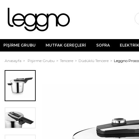
PİŞİRME GRUBU
MUTFAK GEREÇLERİ
SOFRA
ELEKTRİK
Anasayfa
Pişirme Grubu
Tencere
Düdüklü Tencere
Leggno Proco