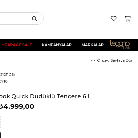
⚡GARAGE SALE
KAMPANYALAR
MARKALAR
< < Önceki Sayfaya Dön
212PC6)
0710
ook Quick Düdüklü Tencere 6 L
₺4.999,00