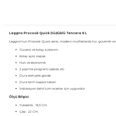
Leggno Procook Quick Düdüklü Tencere 6 L
Leggno'nun Procook Quick serisi, modern mutfaklarda hız, güvenlik ve d
Güvenli ve kolay kullanım
Kolay açılır kapak
Hızlı ve ekonomik
2 pişirme programı (sebze, et)
Dura stell çelik gövde
Dura term kapsül taban
İndüksiyon dahil tüm ocaklar için uygundur
Ölçü Bilgisi
Yükseklik : 16,5 Cm
Çap : 22 Cm