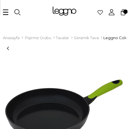
Anasayfa
Pişirme Grubu
Tavalar
Seramik Tava