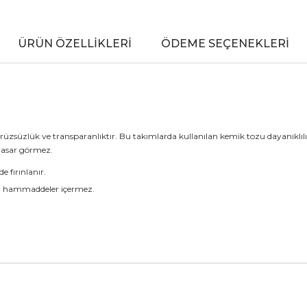
ÜRÜN ÖZELLIKLERI
ÖDEME SEÇENEKLERI
üzsüzlük ve transparanlıktır. Bu takımlarda kullanılan kemik tozu dayanıklılığı,
 hasar görmez.
 fırınlanır.
lı hammaddeler içermez.