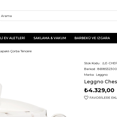
Lİ EV ALETLERİ
SAKLAMA & VAKUM
BARBEKÜ VE IZGARA
apaklı Çorba Tencere
Stok Kodu
(LE-CHE
Barkod
:
8698532300
Marka
:
Leggno
Leggno Chest
₺4.329,00
FAVORILERE EK