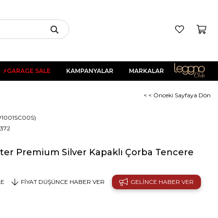
⚡GARAGE SALE
KAMPANYALAR
MARKALAR
< < Önceki Sayfaya Dön
P1001SC00S)
372
er Premium Silver Kapaklı Çorba Tencere
LE
FIYAT DÜŞÜNCE HABER VER
GELINCE HABER VER