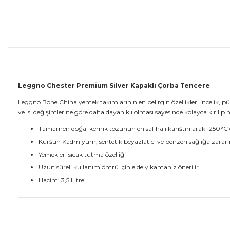
Leggno Chester Premium Silver Kapaklı Çorba Tencere
Leggno Bone China yemek takımlarının en belirgin özellikleri incelik, pür
ve ısı değişimlerine göre daha dayanıklı olması sayesinde kolayca kırılıp
Tamamen doğal kemik tozunun en saf hali karıştırılarak 1250°C de
Kurşun Kadmiyum, sentetik beyazlatıcı ve benzeri sağlığa zarar
Yemekleri sıcak tutma özelliği
Uzun süreli kullanım ömrü için elde yıkamanız önerilir
Hacim: 3,5 Litre