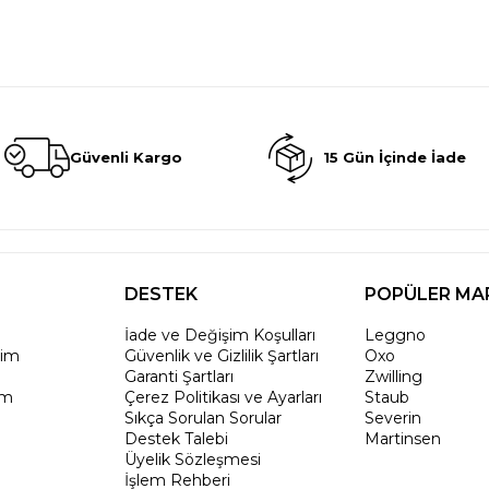
Güvenli Kargo
15 Gün İçinde İade
DESTEK
POPÜLER MA
İade ve Değişim Koşulları
Leggno
rim
Güvenlik ve Gizlilik Şartları
Oxo
Garanti Şartları
Zwilling
um
Çerez Politikası ve Ayarları
Staub
Sıkça Sorulan Sorular
Severin
Destek Talebi
Martinsen
Üyelik Sözleşmesi
İşlem Rehberi