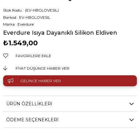
Stok Kodu
(EV-HBGLOVESIL)
Barkod
:
EV-HBGLOVESIL
Marka
:
Everdure
Everdure Isıya Dayanıklı Silikon Eldiven
₺1.549,00
FAVORILERE EKLE
FIYAT DÜŞÜNCE HABER VER
GELINCE HABER VER
ÜRÜN ÖZELLIKLERI
ÖDEME SEÇENEKLERI