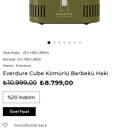
Stok Kodu
(EV-HBCUBEK)
Barkod
:
EV-HBCUBEK
Marka
:
Everdure
Everdure Cube Kömürlü Barbekü Haki
₺10.999,00
₺8.799,00
%
20
İndirim
Özel Fiyat
FAVORILERE EKLE