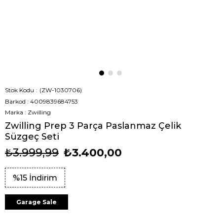
Stok Kodu
(ZW-1030706)
Barkod
:
4009839684753
Marka
:
Zwilling
Zwilling Prep 3 Parça Paslanmaz Çelik
Süzgeç Seti
₺3.999,99
₺3.400,00
%
15
İndirim
Garage Sale