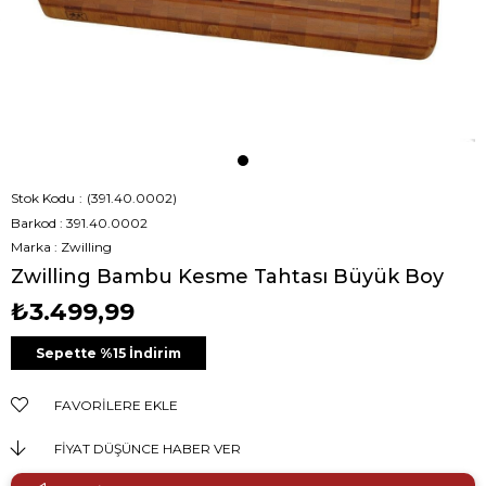
Stok Kodu
(391.40.0002)
Barkod
:
391.40.0002
Marka
:
Zwilling
Zwilling Bambu Kesme Tahtası Büyük Boy
₺3.499,99
Sepette %15 İndirim
FAVORILERE EKLE
FIYAT DÜŞÜNCE HABER VER