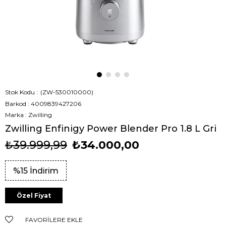
Stok Kodu
(ZW-530010000)
Barkod
:
4009839427206
Marka
:
Zwilling
Zwilling Enfinigy Power Blender Pro 1.8 L Gri
₺39.999,99
₺34.000,00
%
15
İndirim
Özel Fiyat
FAVORILERE EKLE