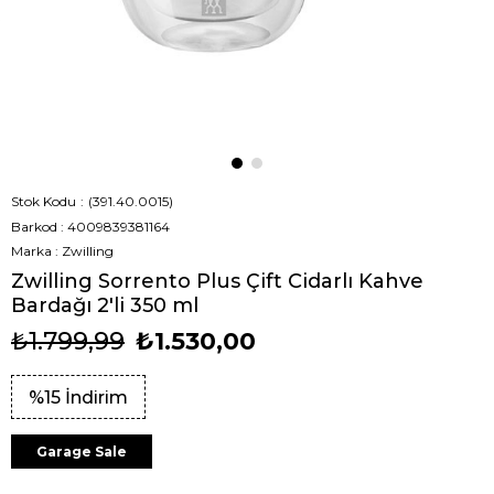
Stok Kodu
(391.40.0015)
Barkod
:
4009839381164
Marka
:
Zwilling
Zwilling Sorrento Plus Çift Cidarlı Kahve
Bardağı 2'li 350 ml
₺1.799,99
₺1.530,00
%
15
İndirim
Garage Sale