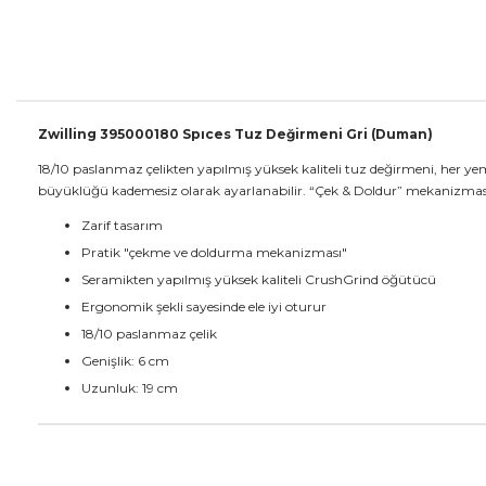
Zwilling 395000180 Spıces Tuz Değirmeni Gri (Duman)
18/10 paslanmaz çelikten yapılmış yüksek kaliteli tuz değirmeni, her y
büyüklüğü kademesiz olarak ayarlanabilir. “Çek & Doldur” mekanizması
Zarif tasarım
Pratik "çekme ve doldurma mekanizması"
Seramikten yapılmış yüksek kaliteli CrushGrind öğütücü
Ergonomik şekli sayesinde ele iyi oturur
18/10 paslanmaz çelik
Genişlik: 6 cm
Uzunluk: 19 cm