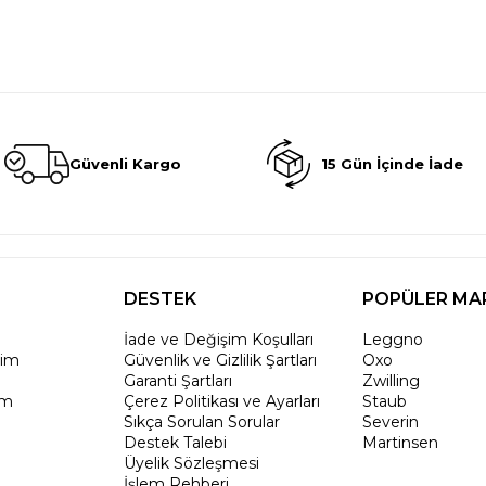
Güvenli Kargo
15 Gün İçinde İade
DESTEK
POPÜLER MA
İade ve Değişim Koşulları
Leggno
rim
Güvenlik ve Gizlilik Şartları
Oxo
Garanti Şartları
Zwilling
um
Çerez Politikası ve Ayarları
Staub
Sıkça Sorulan Sorular
Severin
Destek Talebi
Martinsen
Üyelik Sözleşmesi
İşlem Rehberi