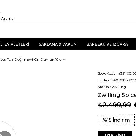
Lİ EV ALETLERİ
SAKLAMA & VAKUM
BARBEKÜ VE IZGARA
pices Tuz Değirmeni Gri Duman 19 cm
Stok Kodu
(391.03.0
Barkod
:
400983929
Marka
:
Zwilling
Zwilling Spi
₺2.499,99
%
15
İndirim
Özel Fiyat