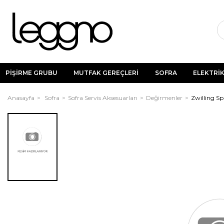
PİŞİRME GRUBU
MUTFAK GEREÇLERİ
SOFRA
ELEKTRİK
Anasayfa
Sofra
Sofra Servis Aksesuarları
Değirmenler
Zwilling S