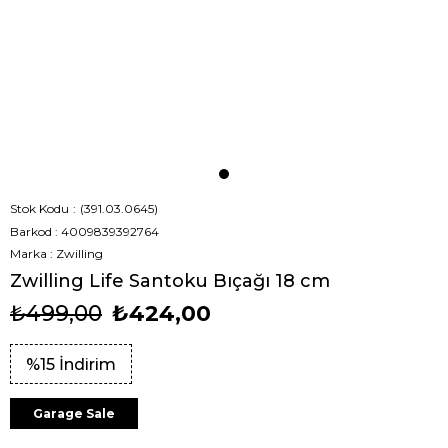
Stok Kodu
(391.03.0645)
Barkod
:
4009839392764
Marka
:
Zwilling
Zwilling Life Santoku Bıçağı 18 cm
₺499,00
₺424,00
%
15
İndirim
Garage Sale