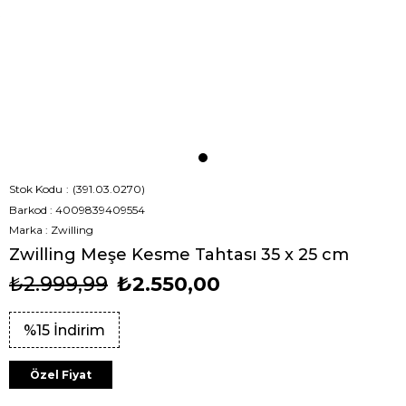
Stok Kodu
(391.03.0270)
Barkod
:
4009839409554
Marka
:
Zwilling
Zwilling Meşe Kesme Tahtası 35 x 25 cm
₺2.999,99
₺2.550,00
%
15
İndirim
Özel Fiyat