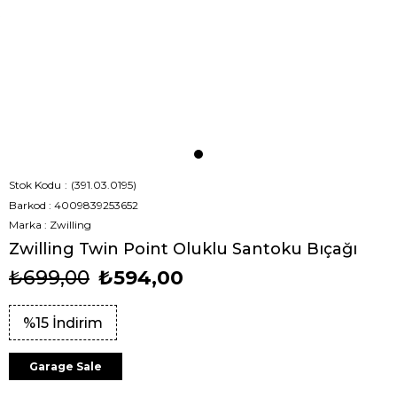
Stok Kodu
(391.03.0195)
Barkod
:
4009839253652
Marka
:
Zwilling
Zwilling Twin Point Oluklu Santoku Bıçağı
₺699,00
₺594,00
%
15
İndirim
Garage Sale