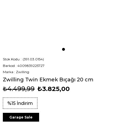
Stok Kodu
(391.03.0154)
Barkod
:
4009839225727
Marka
:
Zwilling
Zwilling Twin Ekmek Bıçağı 20 cm
₺4.499,99
₺3.825,00
%
15
İndirim
Garage Sale