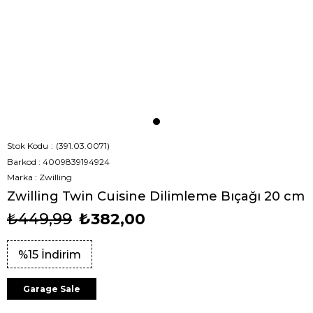
Stok Kodu
(391.03.0071)
Barkod
:
4009839194924
Marka
:
Zwilling
Zwilling Twin Cuisine Dilimleme Bıçağı 20 cm
₺449,99
₺382,00
%
15
İndirim
Garage Sale