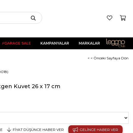
⚡GARAGE SALE
KAMPANYALAR
MARKALAR
< < Önceki Sayfaya Dön
0018)
tgen Kuvet 26 x 17 cm
LE
FIYAT DÜŞÜNCE HABER VER
GELINCE HABER VER