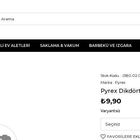
Lİ EV ALETLERİ
SAKLAMA & VAKUM
BARBEKÜ VE IZGARA
Stok Kodu
(380.02.
Marka
:
Pyrex
Pyrex Dikdör
₺9,90
Varyantsiz
FAVORILERE EK