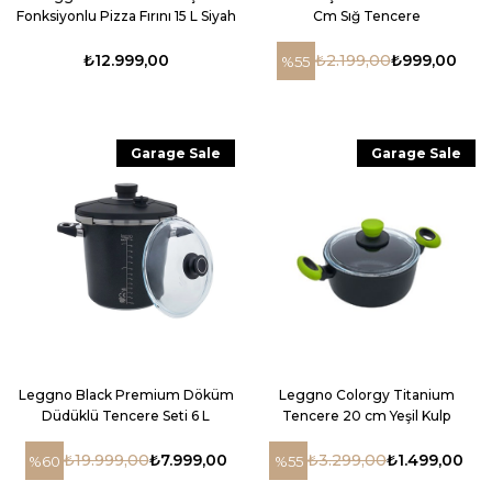
Fonksiyonlu Pizza Fırını 15 L Siyah
Cm Sığ Tencere
₺12.999,00
₺2.199,00
₺999,00
%55
Garage Sale
Garage Sale
Leggno Black Premium Döküm
Leggno Colorgy Titanium
Düdüklü Tencere Seti 6 L
Tencere 20 cm Yeşil Kulp
₺19.999,00
₺7.999,00
₺3.299,00
₺1.499,00
%60
%55