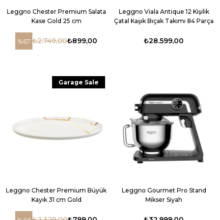
Leggno Chester Premium Salata
Leggno Viala Antique 12 Kişilik
Kase Gold 25 cm
Çatal Kaşık Bıçak Takımı 84 Parça
₺2.749,00
₺899,00
₺28.599,00
%67
Garage Sale
Leggno Chester Premium Büyük
Leggno Gourmet Pro Stand
Kayık 31 cm Gold
Mikser Siyah
₺2.329,00
₺799,00
₺32.999,00
%66