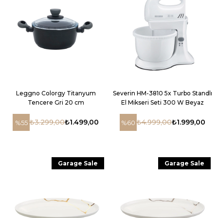
Leggno Colorgy Titanyum
Severin HM-3810 5x Turbo Standlı
Tencere Gri 20 cm
El Mikseri Seti 300 W Beyaz
₺3.299,00
₺1.499,00
₺4.999,00
₺1.999,00
%55
%60
Garage Sale
Garage Sale